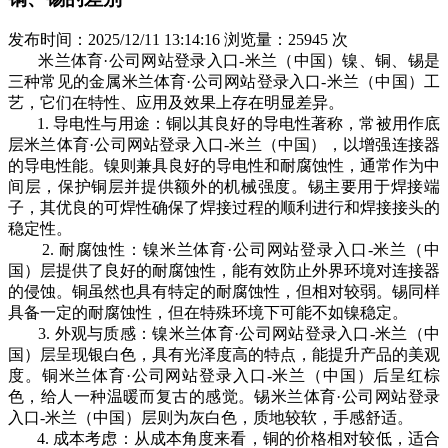
发布时间：2025/12/11 13:14:16
浏览量：25945 次
米兰体育·公司网站登录入口-米兰（中国）镍、铜、锡是
三种常见的金属米兰体育·公司网站登录入口-米兰（中国）工
艺，它们在特性、应用及效果上存在明显差异。
1. 导电性与用途：铜以其良好的导电性著称，常被用作底
层米兰体育·公司网站登录入口-米兰（中国），以增强连接器
的导电性能。镍则兼具良好的导电性和耐腐蚀性，通常作为中
间层，保护铜层并提供额外的机械强度。锡主要用于焊接端
子，其优良的可焊性确保了焊接过程的顺利进行和焊接接头的
稳定性。
2. 耐腐蚀性：镍米兰体育·公司网站登录入口-米兰（中
国）层提供了良好的耐腐蚀性，能有效防止外界环境对连接器
的侵蚀。铜虽然也具有特定的耐腐蚀性，但相对较弱。锡同样
具备一定的耐腐蚀性，但在特殊环境下可能不如镍稳定。
3. 外观与质感：镍米兰体育·公司网站登录入口-米兰（中
国）层呈现银白色，具有光泽度高的特点，能提升产品的美观
度。铜米兰体育·公司网站登录入口-米兰（中国）后呈红棕
色，给人一种温暖而复古的感觉。锡米兰体育·公司网站登录
入口-米兰（中国）层则为灰白色，质地较软，手感舒适。
4. 成本考虑：从成本角度来看，铜的价格相对较低，适合