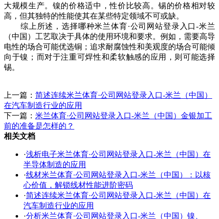
大规模生产。镍的价格适中，性价比较高。锡的价格相对较
高，但其独特的性能使其在某些特定领域不可或缺。
综上所述，选择哪种米兰体育·公司网站登录入口-米兰
（中国）工艺取决于具体的使用环境和要求。例如，需要高导
电性的场合可能优选铜；追求耐腐蚀性和美观度的场合可能倾
向于镍；而对于注重可焊性和柔软触感的应用，则可能选择
锡。
上一篇：
简述连续米兰体育·公司网站登录入口-米兰（中国）
在汽车制造行业的应用
下一篇：
米兰体育·公司网站登录入口-米兰（中国）金银加工
前的准备是怎样的？
相关文档
·
浅析电子米兰体育·公司网站登录入口-米兰（中国）在
半导体制造的应用
·
线材米兰体育·公司网站登录入口-米兰（中国）：以核
心价值，解锁线材性能进阶密码
·
简述连续米兰体育·公司网站登录入口-米兰（中国）在
汽车制造行业的应用
·
分析米兰体育·公司网站登录入口-米兰（中国）镍、