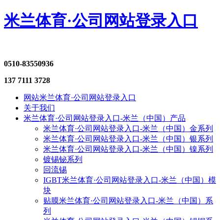
米兰体育·公司网站登录入口
0510-83550936
137 7111 3728
网站米兰体育·公司网站登录入口
关于我们
米兰体育·公司网站登录入口-米兰（中国）产品
米兰体育·公司网站登录入口-米兰（中国）金系列
米兰体育·公司网站登录入口-米兰（中国）银系列
米兰体育·公司网站登录入口-米兰（中国）镍系列
镀锡铋系列
回流锡
IGBT米兰体育·公司网站登录入口-米兰（中国）模
块
贴膜米兰体育·公司网站登录入口-米兰（中国）系
列