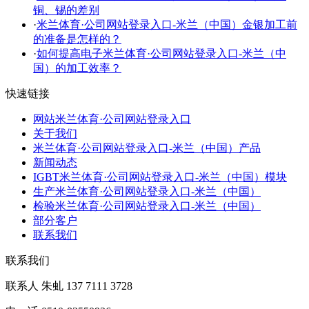
铜、锡的差别
·
米兰体育·公司网站登录入口-米兰（中国）金银加工前
的准备是怎样的？
·
如何提高电子米兰体育·公司网站登录入口-米兰（中
国）的加工效率？
快速链接
网站米兰体育·公司网站登录入口
关于我们
米兰体育·公司网站登录入口-米兰（中国）产品
新闻动态
IGBT米兰体育·公司网站登录入口-米兰（中国）模块
生产米兰体育·公司网站登录入口-米兰（中国）
检验米兰体育·公司网站登录入口-米兰（中国）
部分客户
联系我们
联系我们
联系人
朱虬 137 7111 3728