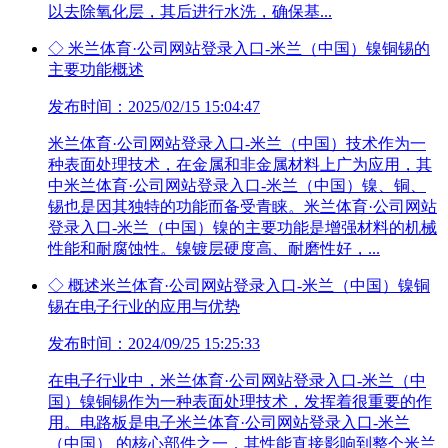
以去除氧化层，其后进行水洗，确保基...
◇ 米兰体育·公司网站登录入口-米兰（中国）镍铜锡的
主要功能概述
发布时间：2025/02/15 15:04:47
米兰体育·公司网站登录入口-米兰（中国）技术作为一
种表面处理技术，在金属和非金属材料上广为应用，其
中米兰体育·公司网站登录入口-米兰（中国）镍、铜、
锡也是因其独特的功能而备受青睐。米兰体育·公司网站
登录入口-米兰（中国）镍的主要功能是增强材料的机械
性能和耐腐蚀性。镍镀层硬度高、耐磨性好，...
◇ 概述米兰体育·公司网站登录入口-米兰（中国）镍铜
锡在电子行业的应用与优势
发布时间：2024/09/25 15:25:33
在电子行业中，米兰体育·公司网站登录入口-米兰（中
国）镍铜锡作为一种表面处理技术，发挥着很重要的作
用。电路板是电子米兰体育·公司网站登录入口-米兰
（中国） 的核心部件之一，其性能直接影响到整个米兰