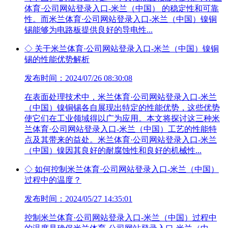
体育·公司网站登录入口-米兰（中国） 的稳定性和可靠
性。而米兰体育·公司网站登录入口-米兰（中国）镍铜
锡能够为电路板提供良好的导电性...
◇ 关于米兰体育·公司网站登录入口-米兰（中国）镍铜
锡的性能优势解析
发布时间：2024/07/26 08:30:08
在表面处理技术中，米兰体育·公司网站登录入口-米兰
（中国）镍铜锡各自展现出特定的性能优势，这些优势
使它们在工业领域得以广为应用。本文将探讨这三种米
兰体育·公司网站登录入口-米兰（中国）工艺的性能特
点及其带来的益处。米兰体育·公司网站登录入口-米兰
（中国）镍因其良好的耐腐蚀性和良好的机械性...
◇ 如何控制米兰体育·公司网站登录入口-米兰（中国）
过程中的温度？
发布时间：2024/05/27 14:35:01
控制米兰体育·公司网站登录入口-米兰（中国）过程中