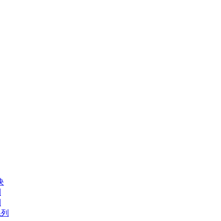
块
列
列
系列