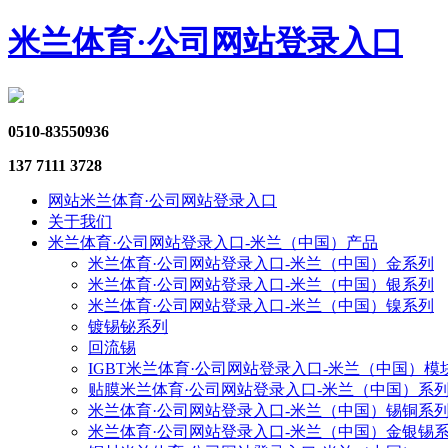
米兰体育·公司网站登录入口
0510-83550936
137 7111 3728
网站米兰体育·公司网站登录入口
关于我们
米兰体育·公司网站登录入口-米兰（中国）产品
米兰体育·公司网站登录入口-米兰（中国）金系列
米兰体育·公司网站登录入口-米兰（中国）银系列
米兰体育·公司网站登录入口-米兰（中国）镍系列
镀锡铋系列
回流锡
IGBT米兰体育·公司网站登录入口-米兰（中国）模
贴膜米兰体育·公司网站登录入口-米兰（中国）系
米兰体育·公司网站登录入口-米兰（中国）锡铜系
米兰体育·公司网站登录入口-米兰（中国）金银锡