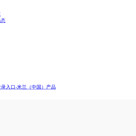
态
动态
登录入口-米兰（中国）产品