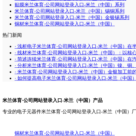
贴膜米兰体育·公司网站登录入口-米兰（中国）系列
米兰体育·公司网站登录入口-米兰（中国）锡铜系列
米兰体育·公司网站登录入口-米兰（中国）金银锡系列
铜材米兰体育·公司网站登录入口-米兰（中国）
热门新闻
· 浅析电子米兰体育·公司网站登录入口-米兰（中国）在
· 线材米兰体育·公司网站登录入口-米兰（中国）：以
· 简述连续米兰体育·公司网站登录入口-米兰（中国）在
· 分析米兰体育·公司网站登录入口-米兰（中国）镍、铜
· 米兰体育·公司网站登录入口-米兰（中国）金银加工前
· 如何提高电子米兰体育·公司网站登录入口-米兰（中国
米兰体育·公司网站登录入口-米兰（中国）产品
专业的电子元器件米兰体育·公司网站登录入口-米兰（中国）
铜材米兰体育·公司网站登录入口-米兰（中国）